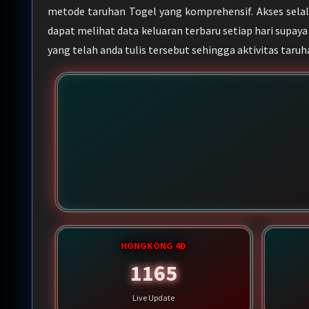
metode taruhan Togel yang komprehensif. Akses selal
dapat melihat data keluaran terbaru setiap hari supa
yang telah anda tulis tersebut sehingga aktivitas taruha
HONGKONG 4D
1165
Live Update