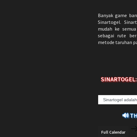
Banyak game baru
Sinartogel. Sin
mudah ke semua j
sebagai rute ber
metode taruhan pa
SINARTOGEL:
🔊 TH