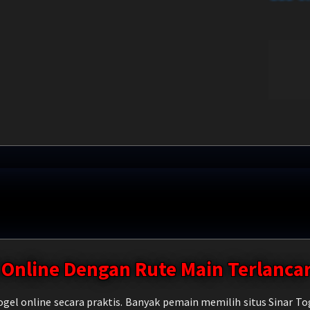
l Online Dengan Rute Main Terlanca
gel online secara praktis. Banyak pemain memilih situs Sinar To