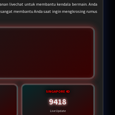
ayanan livechat untuk membantu kendala bermain. Anda
ntu sangat membantu Anda saat ingin mengkrosing rumus
SINGAPORE 4D
9418
Live Update