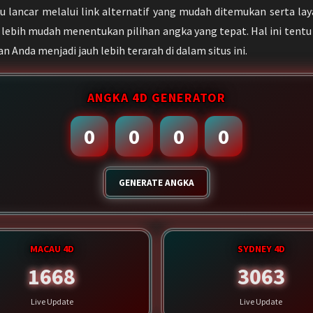
u lancar melalui link alternatif yang mudah ditemukan serta l
ya lebih mudah menentukan pilihan angka yang tepat. Hal ini te
n Anda menjadi jauh lebih terarah di dalam situs ini.
ANGKA 4D GENERATOR
0
0
0
0
GENERATE ANGKA
MACAU 4D
SYDNEY 4D
1668
3063
Live Update
Live Update