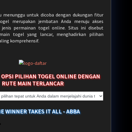
 menunggu untuk dicoba dengan dukungan fitur
artogel merupakan jembatan Anda menuju akses
enis permainan togel online. Situs ini disebut
main togel yang lancar, menghadirkan pilihan
ling komprehensif.
 OPSI PILIHAN TOGEL ONLINE DENGAN
RUTE MAIN TERLANCAR
E WINNER TAKES IT ALL - ABBA