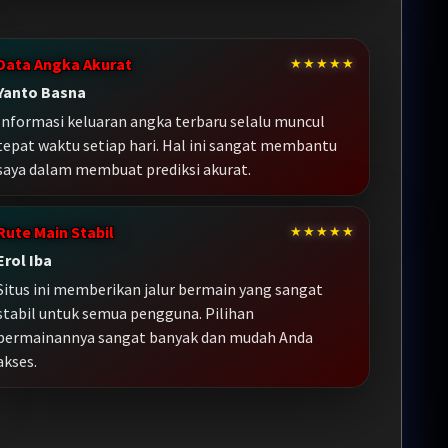
Data Angka Akurat
★★★★★
Yanto Basna
Informasi keluaran angka terbaru selalu muncul
tepat waktu setiap hari. Hal ini sangat membantu
saya dalam membuat prediksi akurat.
Rute Main Stabil
★★★★★
Erol Iba
Situs ini memberikan jalur bermain yang sangat
stabil untuk semua pengguna. Pilihan
permainannya sangat banyak dan mudah Anda
akses.