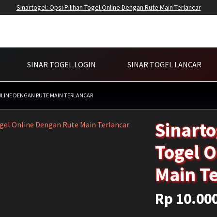
Sinartogel: Opsi Pilihan Togel Online Dengan Rute Main Terlancar
SINAR TOGEL LOGIN
SINAR TOGEL LANCAR
NLINE DENGAN RUTE MAIN TERLANCAR
Sinarto
Togel 
Main T
Rp 10.00
Translation
Translation
missing:
missing:
en.products.genera
en.products.genera