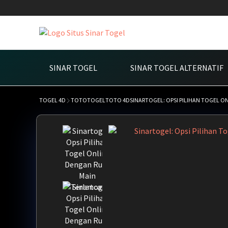
SINAR TOGEL
SINAR TOGEL ALTERNATIF
TOGEL 4D
TOTO
TOGEL
TOTO 4D
SINARTOGEL: OPSI PILIHAN TOGEL O