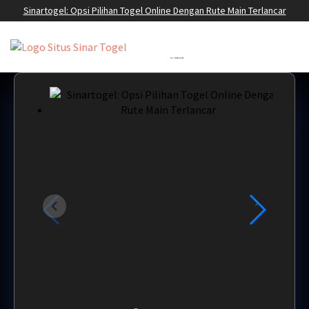
Sinartogel: Opsi Pilihan Togel Online Dengan Rute Main Terlancar