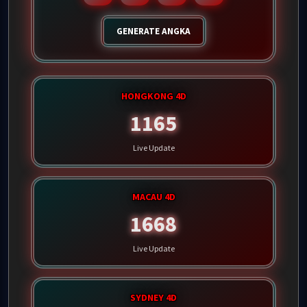
GENERATE ANGKA
HONGKONG 4D
1165
Live Update
MACAU 4D
1668
Live Update
SYDNEY 4D