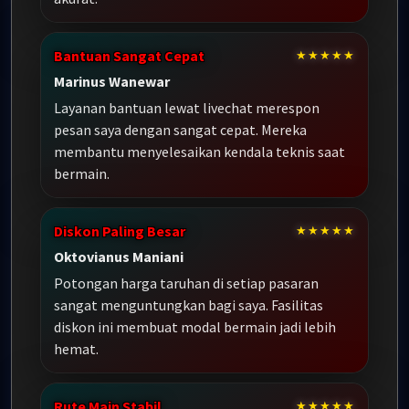
Bantuan Sangat Cepat
★★★★★
Marinus Wanewar
Layanan bantuan lewat livechat merespon
pesan saya dengan sangat cepat. Mereka
membantu menyelesaikan kendala teknis saat
bermain.
Diskon Paling Besar
★★★★★
Oktovianus Maniani
Potongan harga taruhan di setiap pasaran
sangat menguntungkan bagi saya. Fasilitas
diskon ini membuat modal bermain jadi lebih
hemat.
Rute Main Stabil
★★★★★