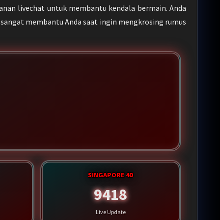
ayanan livechat untuk membantu kendala bermain. Anda
ntu sangat membantu Anda saat ingin mengkrosing rumus
SINGAPORE 4D
9418
Live Update