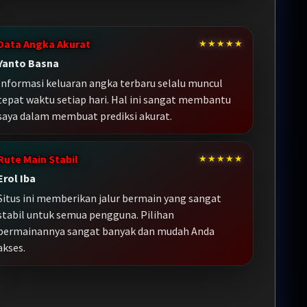
Data Angka Akurat
★★★★★
Yanto Basna
Informasi keluaran angka terbaru selalu muncul
tepat waktu setiap hari. Hal ini sangat membantu
saya dalam membuat prediksi akurat.
Rute Main Stabil
★★★★★
Erol Iba
Situs ini memberikan jalur bermain yang sangat
stabil untuk semua pengguna. Pilihan
permainannya sangat banyak dan mudah Anda
akses.