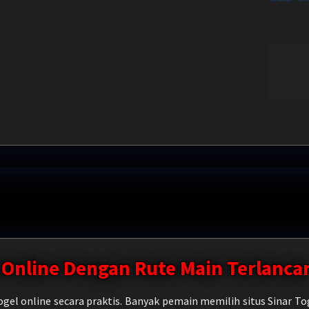
l Online Dengan Rute Main Terlanca
gel online secara praktis. Banyak pemain memilih situs Sinar To