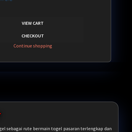
VIEW CART
CHECKOUT
Continue shopping
r
gel sebagai rute bermain togel pasaran terlengkap dan