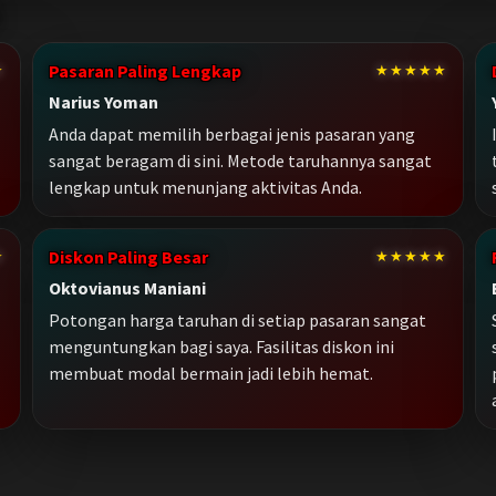
L
Pasaran Paling Lengkap
★
★★★★★
Narius Yoman
Anda dapat memilih berbagai jenis pasaran yang
sangat beragam di sini. Metode taruhannya sangat
lengkap untuk menunjang aktivitas Anda.
Diskon Paling Besar
★
★★★★★
Oktovianus Maniani
Potongan harga taruhan di setiap pasaran sangat
menguntungkan bagi saya. Fasilitas diskon ini
membuat modal bermain jadi lebih hemat.