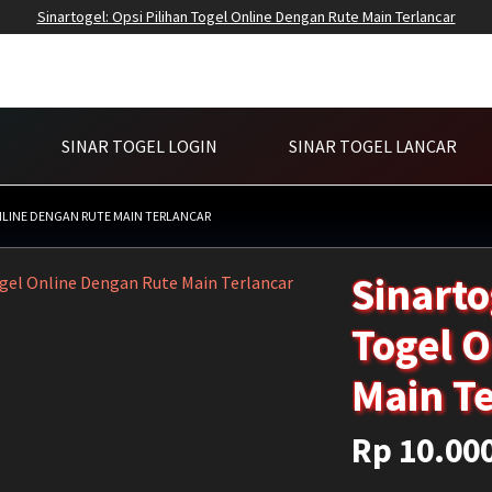
Sinartogel: Opsi Pilihan Togel Online Dengan Rute Main Terlancar
SINAR TOGEL LOGIN
SINAR TOGEL LANCAR
NLINE DENGAN RUTE MAIN TERLANCAR
Sinarto
Togel 
Main T
Rp 10.00
Translation
Translation
missing:
missing:
en.products.genera
en.products.genera