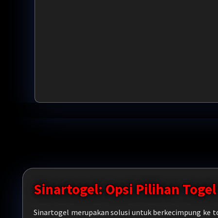
Sinartogel: Opsi Pilihan Toge
Sinartogel merupakan solusi untuk berkecimpung ke to