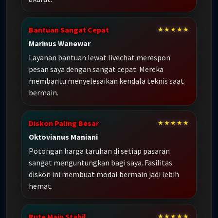
Bantuan Sangat Cepat
★★★★★
Marinus Wanewar
Layanan bantuan lewat livechat merespon
pesan saya dengan sangat cepat. Mereka
membantu menyelesaikan kendala teknis saat
bermain.
Diskon Paling Besar
★★★★★
Oktovianus Maniani
Potongan harga taruhan di setiap pasaran
sangat menguntungkan bagi saya. Fasilitas
diskon ini membuat modal bermain jadi lebih
hemat.
Rute Main Stabil
★★★★★