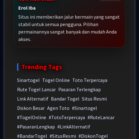
Erol Iba
Situs ini memberikan jalur bermain yang sangat
stabil untuk semua pengguna. Pilihan
permainannya sangat banyak dan mudah Anda
akses.
Trending Tags
Sinartogel
Togel Online
Toto Terpercaya
Rute Togel Lancar
Pasaran Terlengkap
Link Alternatif
Bandar Togel
Situs Resmi
Diskon Besar
Agen Toto
#Sinartogel
#TogelOnline
#TotoTerpercaya
#RuteLancar
#PasaranLengkap
#LinkAlternatif
#BandarTogel
#SitusResmi
#DiskonTogel