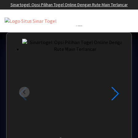
Sinartogel: Opsi Pilihan Togel Online Dengan Rute Main Terlancar