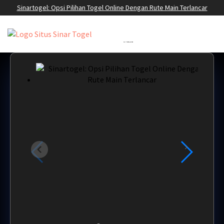
Sinartogel: Opsi Pilihan Togel Online Dengan Rute Main Terlancar