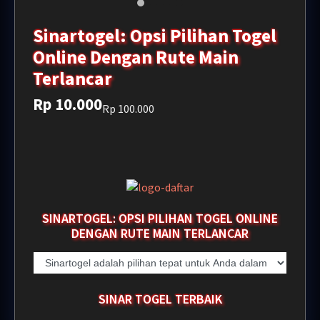
Sinartogel: Opsi Pilihan Togel
Online Dengan Rute Main
Terlancar
Rp 10.000
Translation
Translation
Rp 100.000
missing:
missing:
en.products.general.regular_price
en.products.general.sale_price
SINARTOGEL: OPSI PILIHAN TOGEL ONLINE
DENGAN RUTE MAIN TERLANCAR
SINAR TOGEL TERBAIK