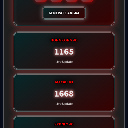
GENERATE ANGKA
HONGKONG 4D
1165
Live Update
MACAU 4D
1668
Live Update
SYDNEY 4D