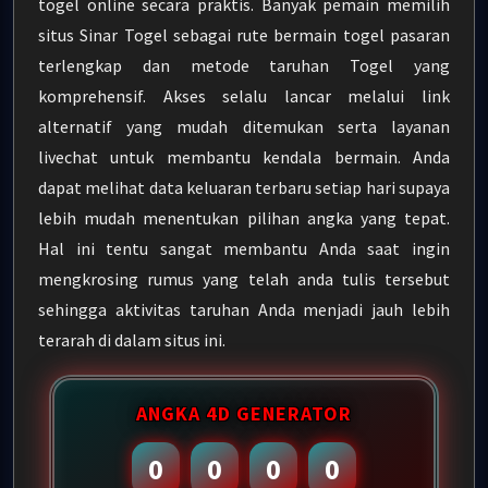
togel online secara praktis. Banyak pemain memilih
situs Sinar Togel sebagai rute bermain togel pasaran
terlengkap dan metode taruhan Togel yang
komprehensif. Akses selalu lancar melalui link
alternatif yang mudah ditemukan serta layanan
livechat untuk membantu kendala bermain. Anda
dapat melihat data keluaran terbaru setiap hari supaya
lebih mudah menentukan pilihan angka yang tepat.
Hal ini tentu sangat membantu Anda saat ingin
mengkrosing rumus yang telah anda tulis tersebut
sehingga aktivitas taruhan Anda menjadi jauh lebih
terarah di dalam situs ini.
ANGKA 4D GENERATOR
0
0
0
0