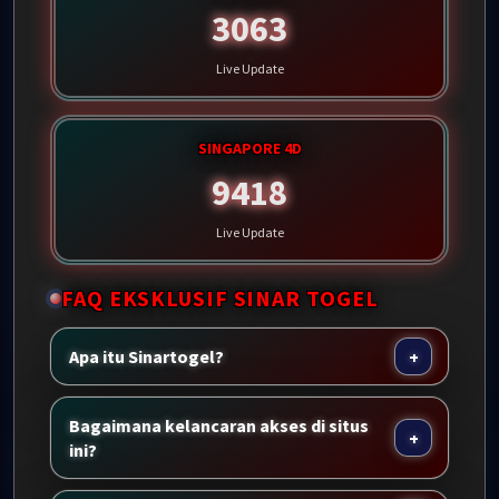
3063
Live Update
SINGAPORE 4D
9418
Live Update
FAQ EKSKLUSIF SINAR TOGEL
Apa itu Sinartogel?
Bagaimana kelancaran akses di situs
ini?