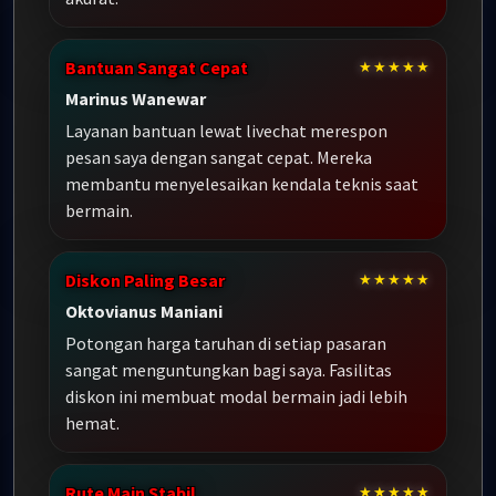
Bantuan Sangat Cepat
★★★★★
Marinus Wanewar
Layanan bantuan lewat livechat merespon
pesan saya dengan sangat cepat. Mereka
membantu menyelesaikan kendala teknis saat
bermain.
Diskon Paling Besar
★★★★★
Oktovianus Maniani
Potongan harga taruhan di setiap pasaran
sangat menguntungkan bagi saya. Fasilitas
diskon ini membuat modal bermain jadi lebih
hemat.
Rute Main Stabil
★★★★★