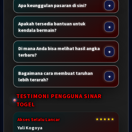
Apa keunggulan pasaran di sini?
Apakah tersedia bantuan untuk
kendala bermain?
Di mana Anda bisa melihat hasil angka
terbaru?
Bagaimana cara membuat taruhan
lebih terarah?
TESTIMONI PENGGUNA SINAR
TOGEL
Akses Selalu Lancar
★★★★★
Yali Kogoya