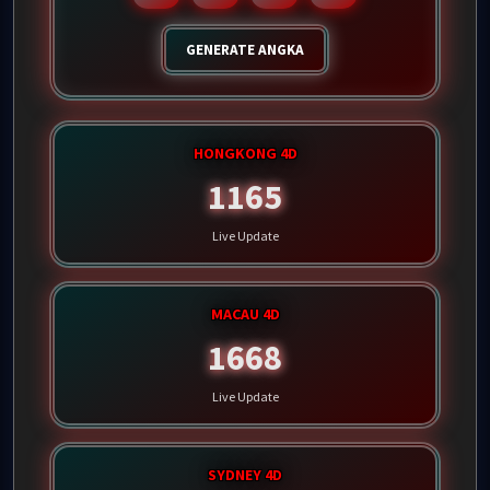
GENERATE ANGKA
HONGKONG 4D
1165
Live Update
MACAU 4D
1668
Live Update
SYDNEY 4D