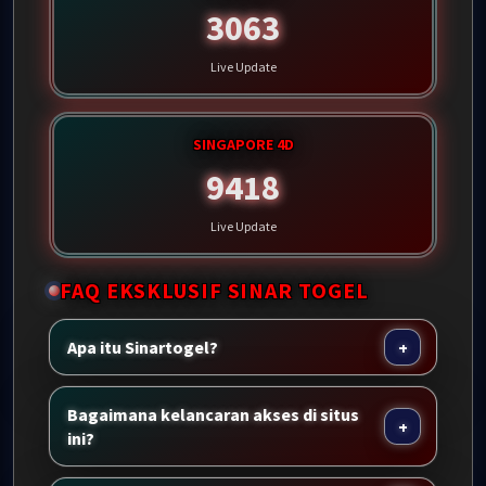
3063
Live Update
SINGAPORE 4D
9418
Live Update
FAQ EKSKLUSIF SINAR TOGEL
Apa itu Sinartogel?
Bagaimana kelancaran akses di situs
ini?