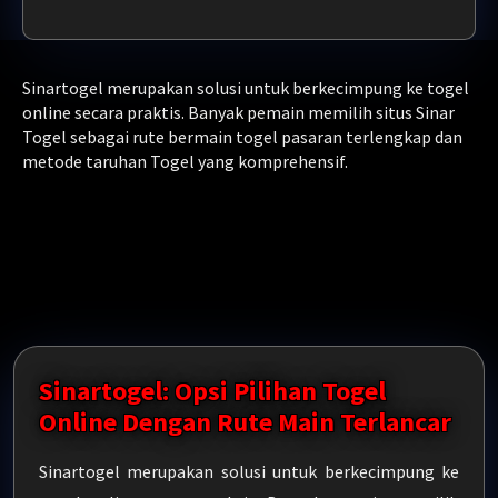
Sinartogel merupakan solusi untuk berkecimpung ke togel
online secara praktis. Banyak pemain memilih situs Sinar
Togel sebagai rute bermain togel pasaran terlengkap dan
metode taruhan Togel yang komprehensif.
Show More →
Sinartogel: Opsi Pilihan Togel
Online Dengan Rute Main Terlancar
Sinartogel merupakan solusi untuk berkecimpung ke