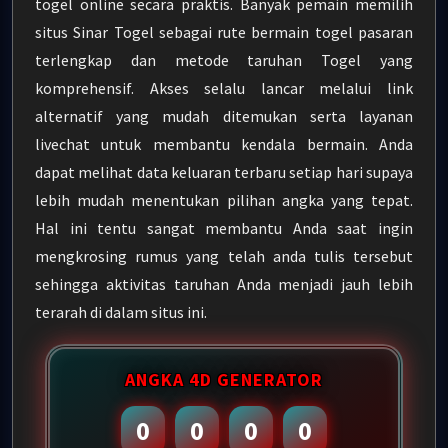
togel online secara praktis. Banyak pemain memilih
situs Sinar Togel sebagai rute bermain togel pasaran
terlengkap dan metode taruhan Togel yang
komprehensif. Akses selalu lancar melalui link
alternatif yang mudah ditemukan serta layanan
livechat untuk membantu kendala bermain. Anda
dapat melihat data keluaran terbaru setiap hari supaya
lebih mudah menentukan pilihan angka yang tepat.
Hal ini tentu sangat membantu Anda saat ingin
mengkrosing rumus yang telah anda tulis tersebut
sehingga aktivitas taruhan Anda menjadi jauh lebih
terarah di dalam situs ini.
ANGKA 4D GENERATOR
0
0
0
0